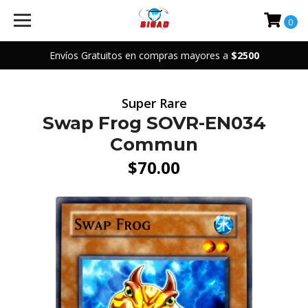
0
Envíos Gratuitos en compras mayores a
$2500
Super Rare
Swap Frog SOVR-EN034
Commun
$70.00