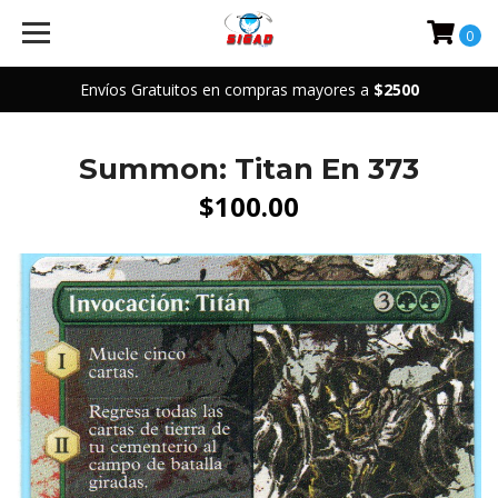
0
Envíos Gratuitos en compras mayores a
$2500
Summon: Titan En 373
$100.00