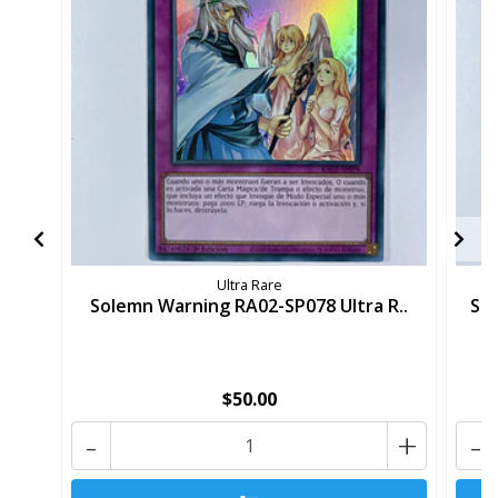
Ultra Rare
Solemn Warning RA02-SP078 Ultra R..
So
$50.00
-
+
-