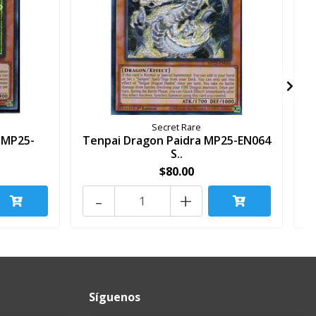
Secret Rare
 MP25-
Tenpai Dragon Paidra MP25-EN064
S..
$80.00
-
+
Síguenos