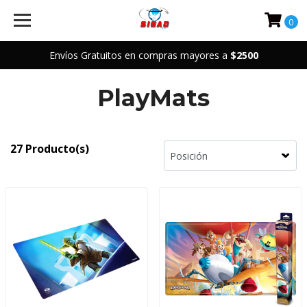
0
Envíos Gratuitos en compras mayores a
$2500
PlayMats
27 Producto(s)