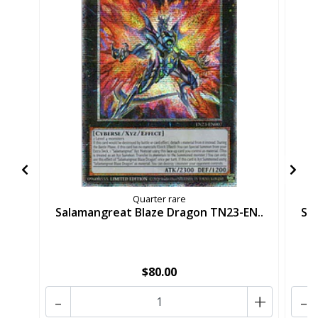
Quarter rare
Salamangreat Blaze Dragon TN23-EN..
Sa
$80.00
-
+
-