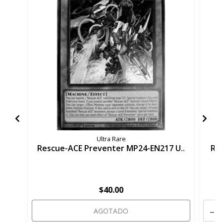
Ultra Rare
Rescue-ACE Preventer MP24-EN217 U..
Re
$40.00
-
AGOTADO