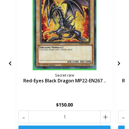
Secret rare
Red-Eyes Black Dragon MP22-EN267 ..
Re
$150.00
-
+
-