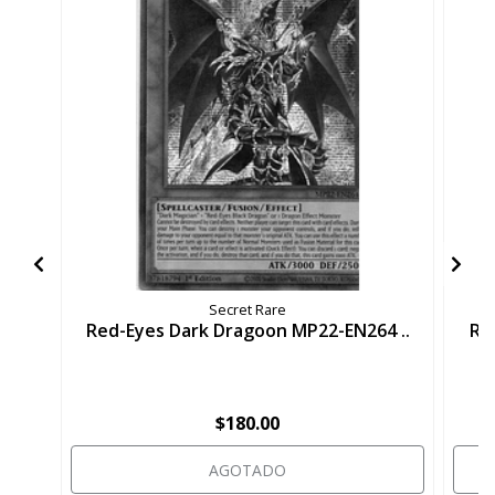
Secret Rare
Red-Eyes Dark Dragoon MP22-EN264 ..
Re
$180.00
AGOTADO