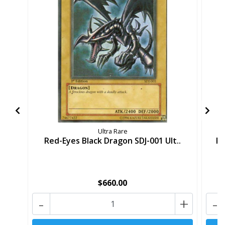
Ultra Rare
Red-Eyes Black Dragon SDJ-001 Ult..
Re
$660.00
-
+
-