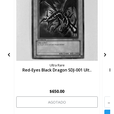
Ultra Rare
Red-Eyes Black Dragon SDJ-001 Ult..
Re
$650.00
-
AGOTADO