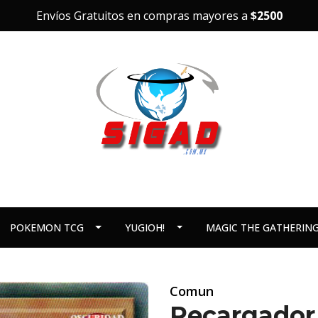
Envíos Gratuitos en compras mayores a
$2500
POKEMON TCG
YUGIOH!
MAGIC THE GATHERIN
Comun
Recargador