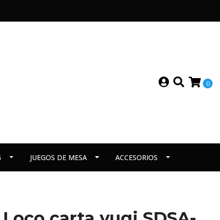
0
G
JUEGOS DE MESA
ACCESORIOS
 Loco carta yugi SDSA-