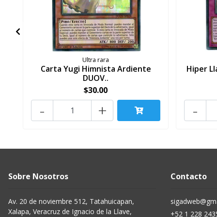
Ultra rara
Carta Yugi Himnista Ardiente
Hiper L
DUOV..
$30.00
-
+
-
Sobre Nosotros
Contacto
Av. 20 de noviembre 512, Tatahuicapan,
sigadweb@gma
Xalapa, Veracruz de Ignacio de la Llave,
+52 1 228 243