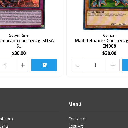
Super Rare
Comun
lamarada carta yugi SDSA-
Mad Reloader Carta yug
S..
EN008
$30.00
$30.00
+
-
+
Menú
il.com
Contacto
5912
Lost Art