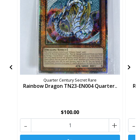
Quarter Century Secret Rare
Rainbow Dragon TN23-EN004 Quarter..
Ra
$100.00
-
+
-