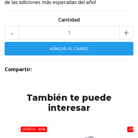
de las ediciones más esperadas del año!
Cantidad
-
+
Compartir:
También te puede
interesar
OFERTA -46%
OFER