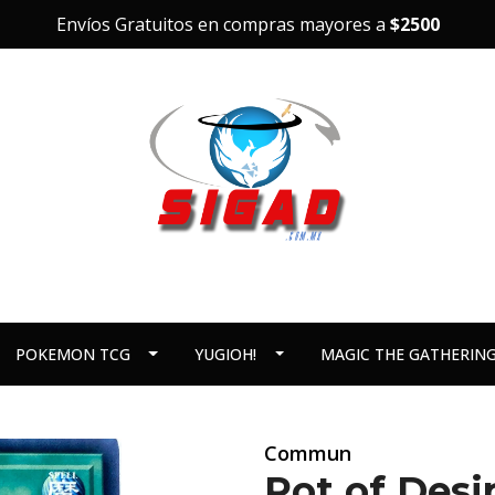
Envíos Gratuitos en compras mayores a
$2500
POKEMON TCG
YUGIOH!
MAGIC THE GATHERIN
Commun
Pot of Des