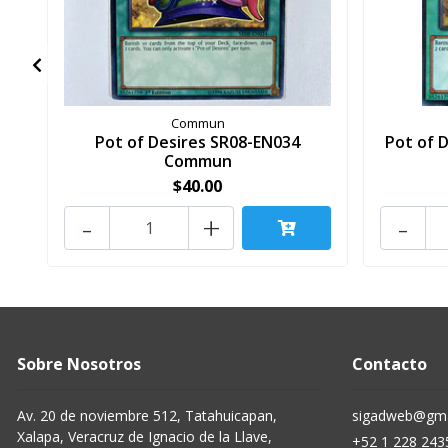
Commun
Pot of Desires SR08-EN034
Pot of 
Commun
$40.00
-
+
-
Sobre Nosotros
Contacto
Av. 20 de noviembre 512, Tatahuicapan,
sigadweb@gma
Xalapa, Veracruz de Ignacio de la Llave,
+52 1 228 243