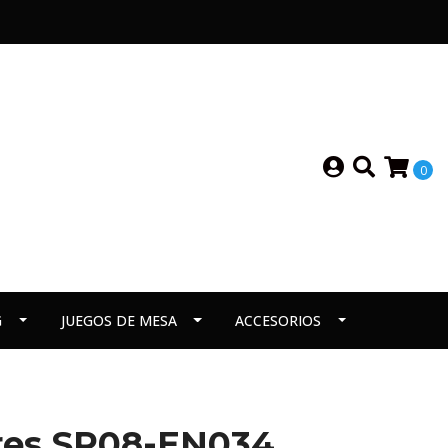
0
G
JUEGOS DE MESA
ACCESORIOS
ires SR08-EN034