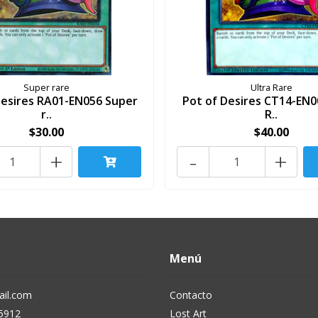
Super rare
Ultra Rare
Desires RA01-EN056 Super
Pot of Desires CT14-EN0
r..
R..
$30.00
$40.00
+
-
+
Menú
il.com
Contacto
5912
Lost Art