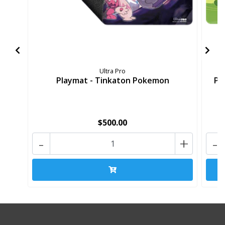
Ultra Pro
Playmat - Tinkaton Pokemon
Pl
$500.00
-
+
-