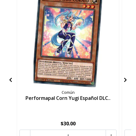
Común
Performapal Corn Yugi Español DLC..
P
$30.00