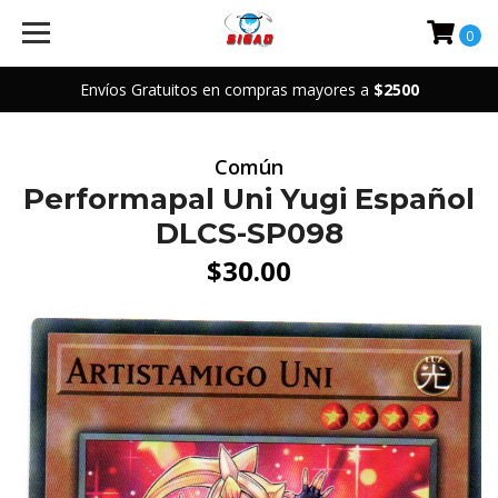
0
Envíos Gratuitos en compras mayores a
$2500
Común
Performapal Uni Yugi Español
DLCS-SP098
$30.00