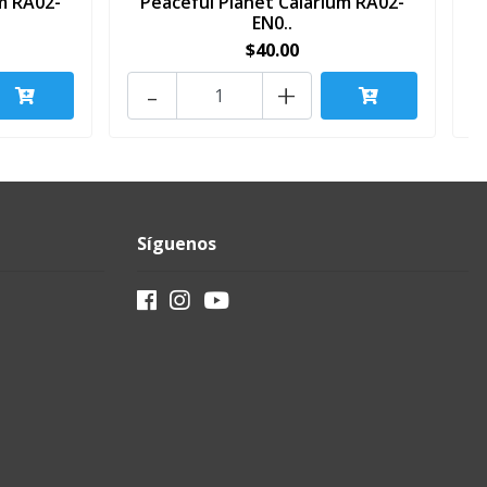
m RA02-
Peaceful Planet Calarium RA02-
EN0..
$40.00
-
+
Síguenos