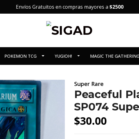
Envíos Gratuitos en compras mayores a
$2500
POKEMON TCG
YUGIOH!
MAGIC THE GATHERIN
Super Rare
Peaceful Pl
SP074 Supe
$30.00