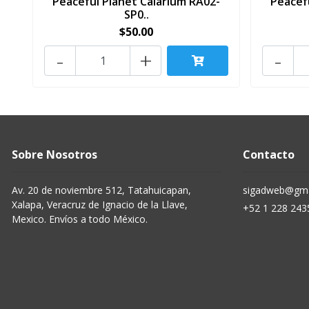
Peaceful Planet Calarium RA02-
Peacef
SP0..
$50.00
-
+
-
Sobre Nosotros
Contacto
Av. 20 de noviembre 512, Tatahuicapan,
sigadweb@gma
Xalapa, Veracruz de Ignacio de la Llave,
+52 1 228 243
Mexico. Envíos a todo México.