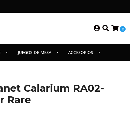
0
G
JUEGOS DE MESA
ACCESORIOS
anet Calarium RA02-
r Rare