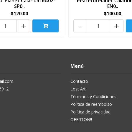
ul Planet Calarium RA02-
Peaceful Planet Calariu
SP0..
EN0..
$120.00
$100.00
+
-
+
Menú
il.com
Contacto
5912
Lost Art
Términos y Condiciones
Politica de reembolso
Política de privacidad
OFERTON!!