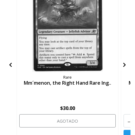
Rare
Mm´menon, the Right Hand Rare Ing..
Mm
$30.00
-
AGOTADO