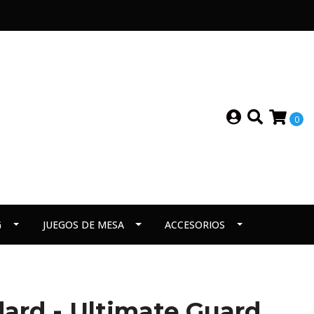
0
G
JUEGOS DE MESA
ACCESORIOS
ard - Ultimate Guard