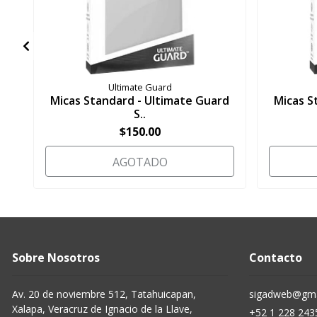
Ultimate Guard
Micas Standard - Ultimate Guard
Micas S
S..
$150.00
AGOTADO
Sobre Nosotros
Contacto
Av. 20 de noviembre 512, Tatahuicapan,
sigadweb@gma
Xalapa, Veracruz de Ignacio de la Llave,
+52 1 228 243