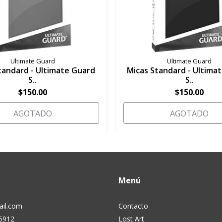
Ultimate Guard
Ultimate Guard
tandard - Ultimate Guard
Micas Standard - Ultima
S..
S..
$150.00
$150.00
AGOTADO
AGOTADO
Menú
il.com
Contacto
5912
Lost Art