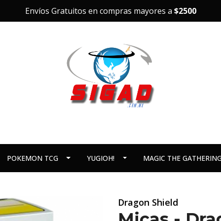
Envíos Gratuitos en compras mayores a
$2500
POKEMON TCG
YUGIOH!
MAGIC THE GATHERIN
Dragon Shield
Micas - Dra