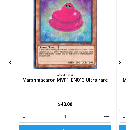
Ultra rare
Marshmacaron MVP1-EN013 Ultra rare
Ma
$40.00
-
+
-