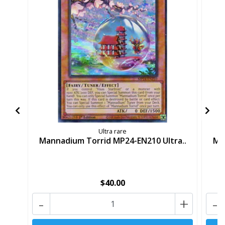
Ultra rare
Mannadium Torrid MP24-EN210 Ultra..
Ma
$40.00
-
+
-