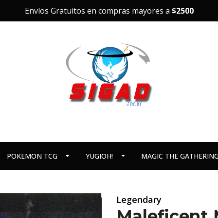
Envíos Gratuitos en compras mayores a
$2500
POKEMON TCG
YUGIOH!
MAGIC THE GATHERIN
Legendary
Maleficent M