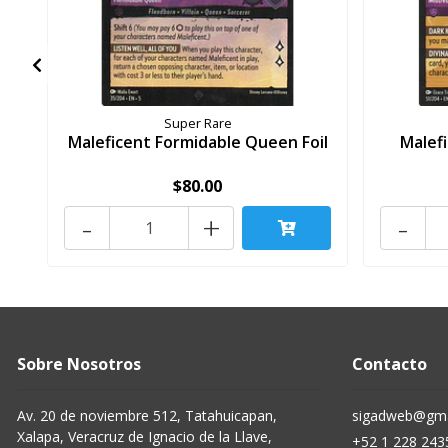
Super Rare
Maleficent Formidable Queen Foil
Malefi
$80.00
-
+
-
Sobre Nosotros
Contacto
Av. 20 de noviembre 512, Tatahuicapan,
sigadweb@gma
Xalapa, Veracruz de Ignacio de la Llave,
+52 1 228 243