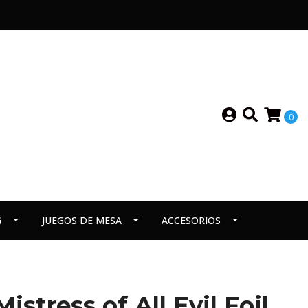
0
G
JUEGOS DE MESA
ACCESORIOS
istress of All Evil Foil