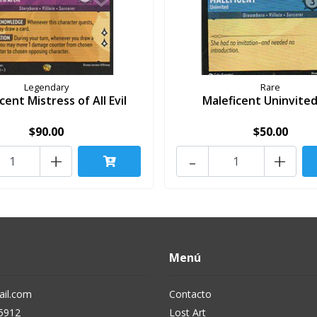
Legendary
Rare
cent Mistress of All Evil
Maleficent Uninvited 
$90.00
$50.00
+
-
+
Menú
il.com
Contacto
5912
Lost Art