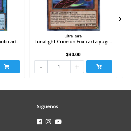
Ultra Rare
ob cart..
Lunalight Crimson Fox carta yugi ..
S
$30.00
-
+
Síguenos