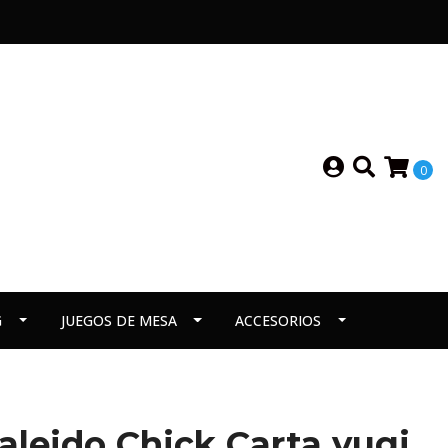
0
G
JUEGOS DE MESA
ACCESORIOS
aleido Chick Carta yugi