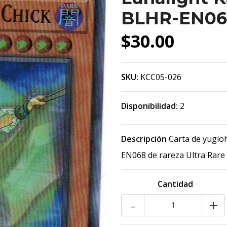
BLHR-EN06
$30.00
SKU:
KCC05-026
Disponibilidad:
2
Descripción
Carta de yugioh
EN068 de rareza Ultra Rare
Cantidad
-
+