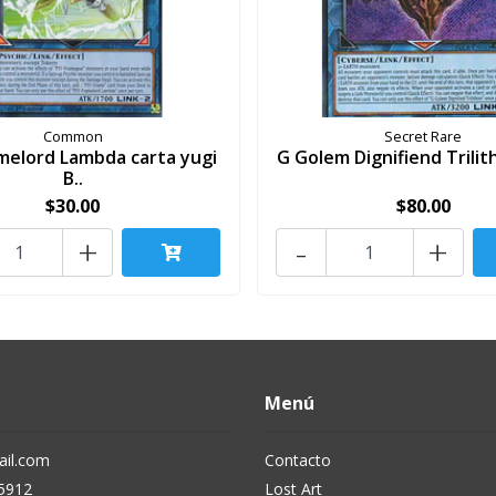
Common
Secret Rare
melord Lambda carta yugi
G Golem Dignifiend Trilith
B..
$30.00
$80.00
+
-
+
Menú
il.com
Contacto
5912
Lost Art