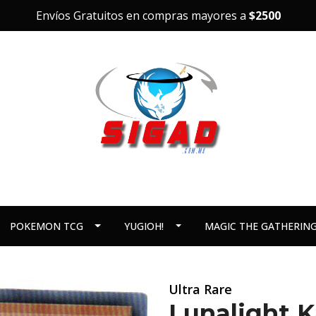
Envíos Gratuitos en compras mayores a
$2500
POKEMON TCG
YUGIOH!
MAGIC THE GATHERIN
Ultra Rare
Lunalight K