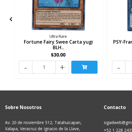
Ultra Rare
Fortune Fairy Swee Carta yugi
PSY-Fra
BLH..
$30.00
-
+
-
Sobre Nosotros
Contacto
Av. 20 de noviembre 512, Tatahuicapan,
sigadweb@gma
Xalapa, Veracruz de Ignacio de la Llave,
+52 1 228 243