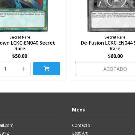
Secret Rare
Secret Rare
Down LCKC-EN040 Secret
De-Fusion LCKC-EN044 
Rare
Rare
$50.00
$60.00
+
AGOTADO
Menú
il.com
Contacto
5912
Lost Art