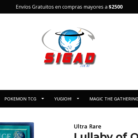
Envíos Gratuitos en compras mayores a
$2500
POKEMON TCG
YUGIOH!
MAGIC THE GATHERIN
Ultra Rare
Lullaby of