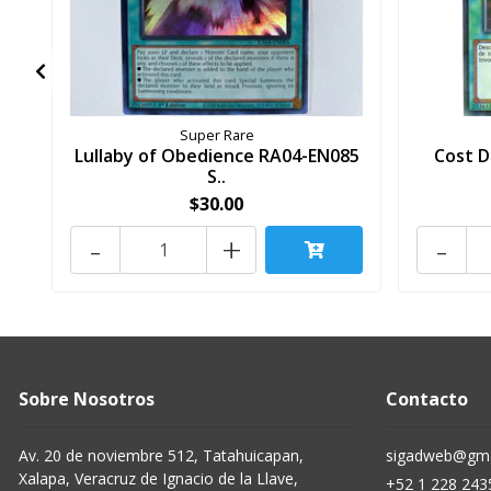
Super Rare
Lullaby of Obedience RA04-EN085
Cost 
S..
$30.00
-
+
-
Sobre Nosotros
Contacto
Av. 20 de noviembre 512, Tatahuicapan,
sigadweb@gma
Xalapa, Veracruz de Ignacio de la Llave,
+52 1 228 243