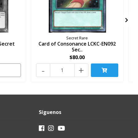
Secret Rare
Secret
Card of Consonance LCKC-EN092
Sec..
$80.00
-
+
Síguenos