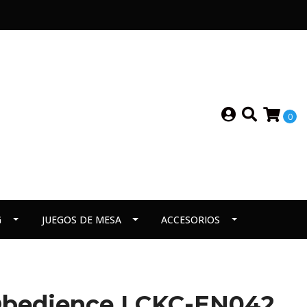
0
G
JUEGOS DE MESA
ACCESORIOS
 Obedience LCKC-EN042