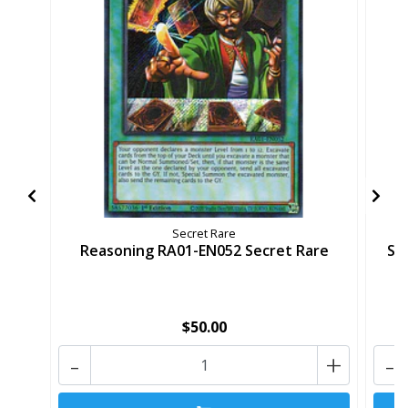
Secret Rare
Reasoning RA01-EN052 Secret Rare
Se
$50.00
-
+
-