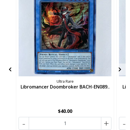
Ultra Rare
Libromancer Doombroker BACH-EN089..
Lib
$40.00
-
+
-