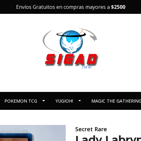
Envíos Gratuitos en compras mayores a
$2500
POKEMON TCG
YUGIOH!
MAGIC THE GATHERIN
Secret Rare
Lady Labryn