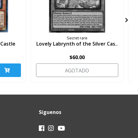
Secret rare
 Castle
Lovely Labrynth of the Silver Cas..
L
$60.00
AGOTADO
Síguenos