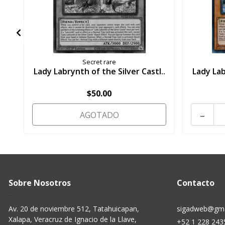
Secret rare
Lady Labrynth of the Silver Castl..
Lady Lab
$50.00
-
AGOTADO
Sobre Nosotros
Contacto
Av. 20 de noviembre 512, Tatahuicapan,
sigadweb@gma
Xalapa, Veracruz de Ignacio de la Llave,
+52 1 228 243