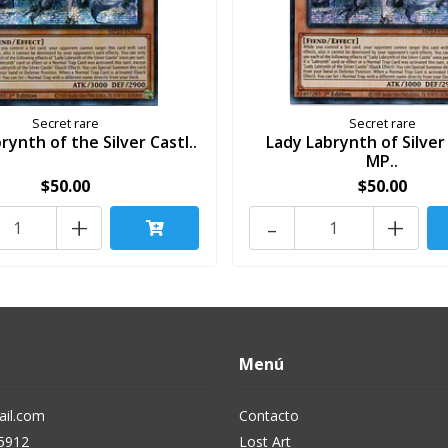
Secret rare
Secret rare
rynth of the Silver Castl..
Lady Labrynth of Silver
MP..
$50.00
$50.00
+
-
+
Menú
il.com
Contacto
5912
Lost Art