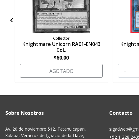
Collector
Knightmare Unicorn RA01-EN043
Knight
Col..
$60.00
-
AGOTADO
Sobre Nosotros
Contacto
Av. 20 de noviembre 512, Tatahuicapan,
sigadweb@gma
Xalapa, Veracruz de Ignacio de la Llave,
+52 1 228 243