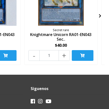
Secret rare
1-EN043
Knightmare Unicorn RA01-EN043
Sec..
$40.00
-
+
Síguenos