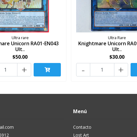
Ultra rare
Ultra Rare
mare Unicorn RA01-EN043
Knightmare Unicorn RA0
Ult..
Ult..
$50.00
$30.00
+
-
+
Menú
il.com
Contacto
5912
Lost Art