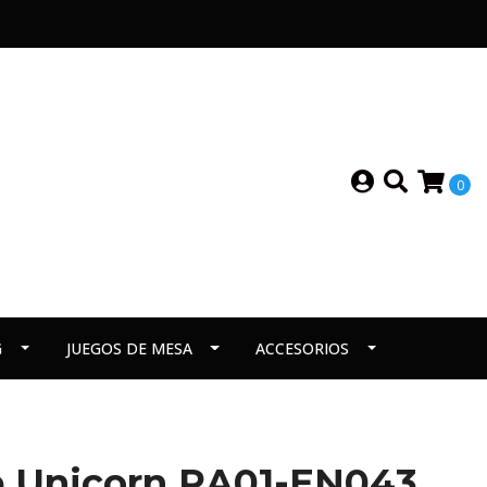
0
G
JUEGOS DE MESA
ACCESORIOS
 Unicorn RA01-EN043