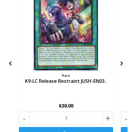
Rare
K9-LC Release Restraint JUSH-EN03..
K9
$30.00
-
+
-