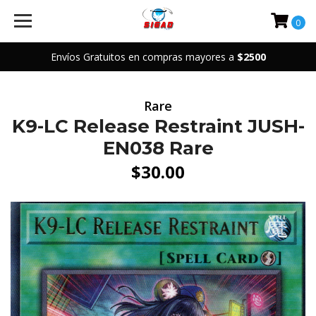
0
Envíos Gratuitos en compras mayores a
$2500
Rare
K9-LC Release Restraint JUSH-
EN038 Rare
$30.00