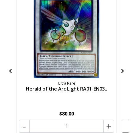
Ultra Rare
Herald of the Arc Light RA01-EN03..
H
$80.00
-
+