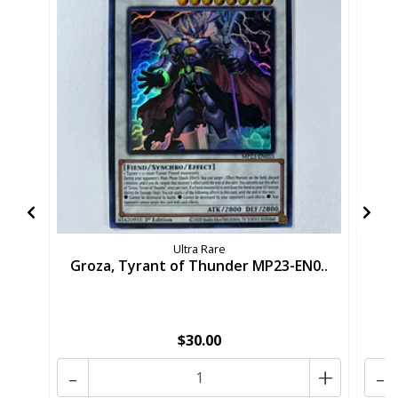
Ultra Rare
Groza, Tyrant of Thunder MP23-EN0..
A
$30.00
-
+
-