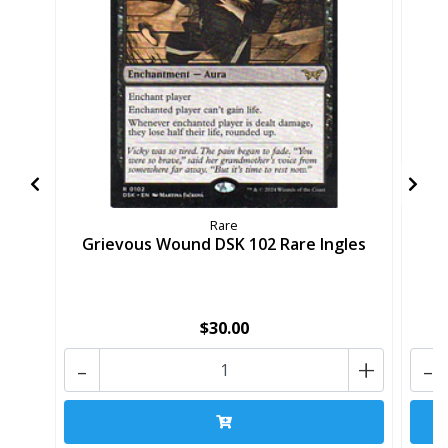
Rare
Grievous Wound DSK 102 Rare Ingles
Gr
$30.00
-
+
-