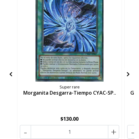
Super rare
Morganita Desgarra-Tiempo CYAC-SP..
Gra
$130.00
-
+
-