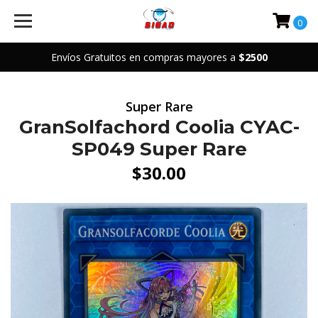
0
Envíos Gratuitos en compras mayores a
$2500
Super Rare
GranSolfachord Coolia CYAC-
SP049 Super Rare
$30.00