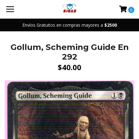
0
Envíos Gratuitos en compras mayores a
$2500
Gollum, Scheming Guide En
292
$40.00