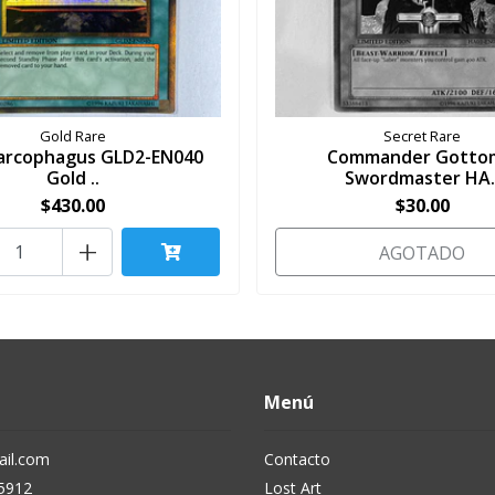
Gold Rare
Secret Rare
Sarcophagus GLD2-EN040
Commander Gotto
Gold ..
Swordmaster HA.
$430.00
$30.00
+
AGOTADO
Menú
il.com
Contacto
5912
Lost Art