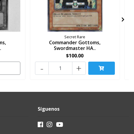
Secret Rare
ms,
Commander Gottoms,
A
.
Swordmaster HA..
$100.00
-
+
Síguenos