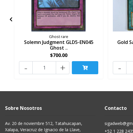
Ghost rare
Solemn Judgment GLD5-EN045
Gold 
Ghost ..
$700.00
-
+
-
Sobre Nosotros
Contacto
Av. 20 de noviembre 512, Tatahuicapan,
sigadweb@gma
Xalapa, Veracruz de Ignacio de la Llave,
+52 1 228 243