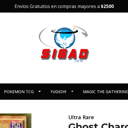
Envíos Gratuitos en compras mayores a
$2500
POKEMON TCG
YUGIOH!
MAGIC THE GATHERIN
Ultra Rare
Ghost Char