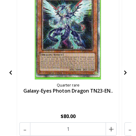
Quarter rare
Galaxy-Eyes Photon Dragon TN23-EN..
Ga
$80.00
-
+
-