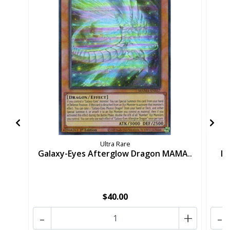
Ultra Rare
Galaxy-Eyes Afterglow Dragon MAMA..
Da
$40.00
-
+
-