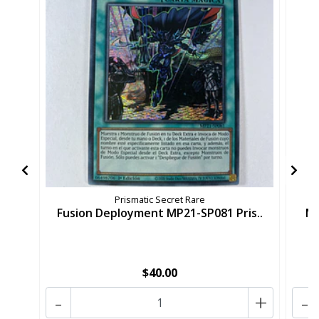
Prismatic Secret Rare
Fusion Deployment MP21-SP081 Pris..
Me
$40.00
-
+
-