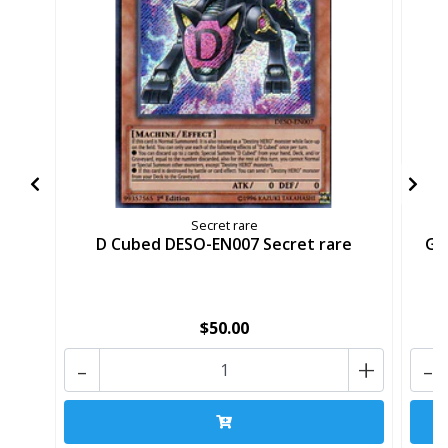
Secret rare
D Cubed DESO-EN007 Secret rare
Ge
$50.00
-
+
-