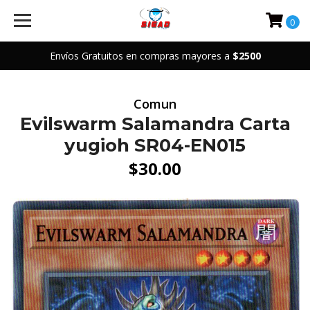
0
Envíos Gratuitos en compras mayores a
$2500
Comun
Evilswarm Salamandra Carta
yugioh SR04-EN015
$30.00