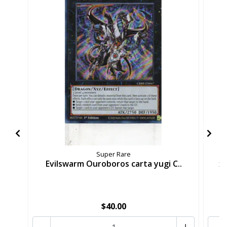
Super Rare
Evilswarm Ouroboros carta yugi C..
x3
$40.00