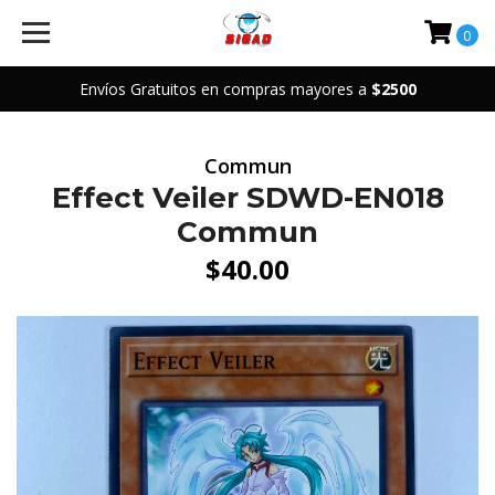
0
Envíos Gratuitos en compras mayores a
$2500
Commun
Effect Veiler SDWD-EN018
Commun
$40.00