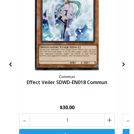
Commun
Effect Veiler SDWD-EN018 Commun
E
$30.00
-
+
-