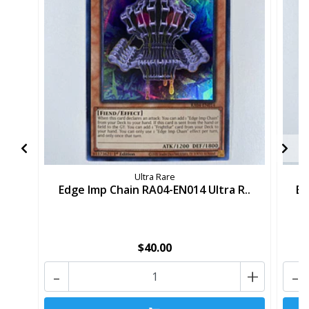
Ultra Rare
Edge Imp Chain RA04-EN014 Ultra R..
Ed
$40.00
-
+
-