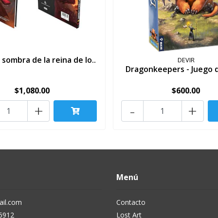
 sombra de la reina de lo..
DEVIR
Dragonkeepers - Juego 
$1,080.00
$600.00
+
-
+
Menú
il.com
Contacto
5912
Lost Art