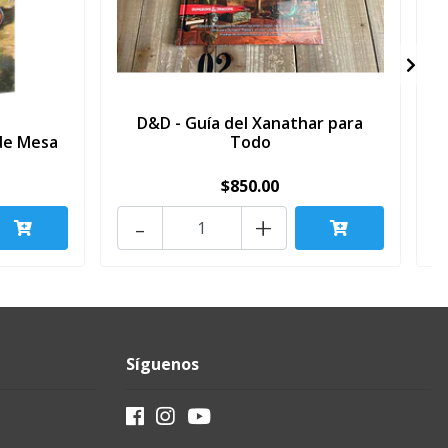
D&D - Guía del Xanathar para
C
de Mesa
Todo
$850.00
-
+
Síguenos