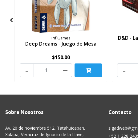
D&D - La
Pif Games
Deep Dreams - Juego de Mesa
$150.00
-
+
-
Sobre Nosotros
Contacto
Av. 20 de noviembre 512, Tatahuicapan,
sigadweb@gma
Xalapa, Veracruz de Ignacio de la Llave,
+52 1 228 243