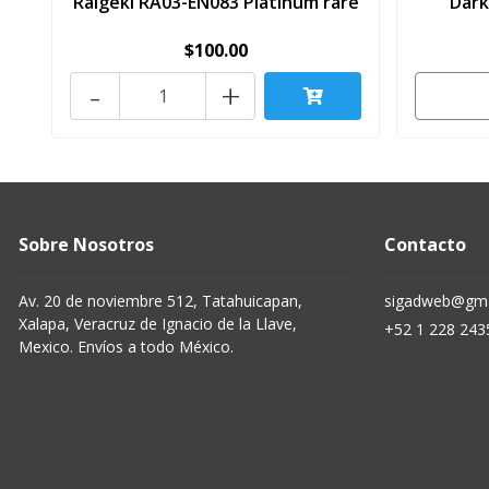
Raigeki RA03-EN083 Platinum rare
Dark
$100.00
-
+
Sobre Nosotros
Contacto
Av. 20 de noviembre 512, Tatahuicapan,
sigadweb@gma
Xalapa, Veracruz de Ignacio de la Llave,
+52 1 228 243
Mexico. Envíos a todo México.