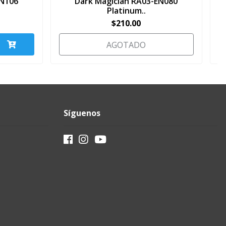
EN106
Dark Magician RA03-EN080
Platinum..
$210.00
AGOTADO
Síguenos