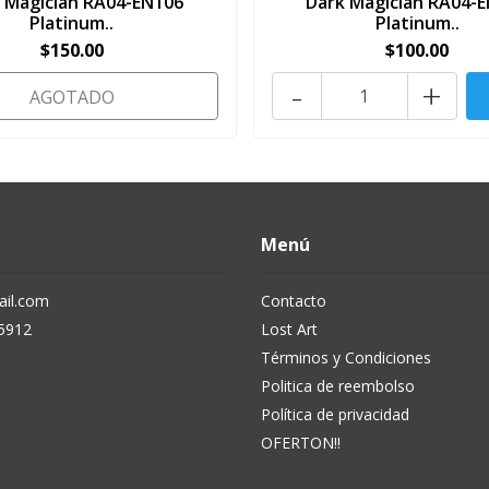
 Magician RA04-EN106
Dark Magician RA04-
Platinum..
Platinum..
$150.00
$100.00
-
+
AGOTADO
Menú
il.com
Contacto
5912
Lost Art
Términos y Condiciones
Politica de reembolso
Política de privacidad
OFERTON!!