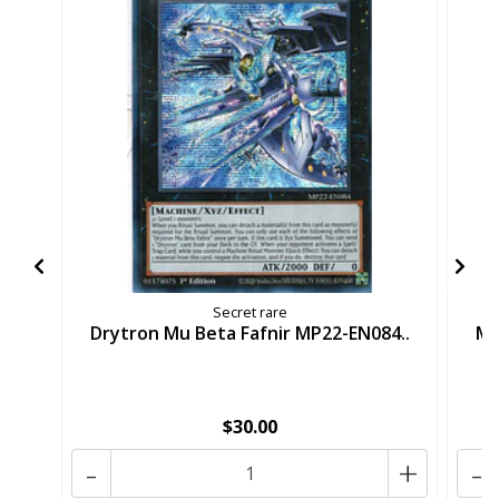
Secret rare
Drytron Mu Beta Fafnir MP22-EN084..
Mu
$30.00
-
+
-