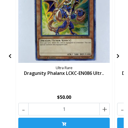
Ultra Rare
Dragunity Phalanx LCKC-EN086 Ultr..
Dr
$50.00
-
+
-