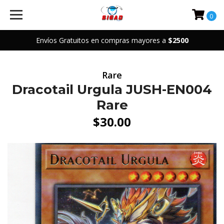
0
Envíos Gratuitos en compras mayores a
$2500
Rare
Dracotail Urgula JUSH-EN004
Rare
$30.00