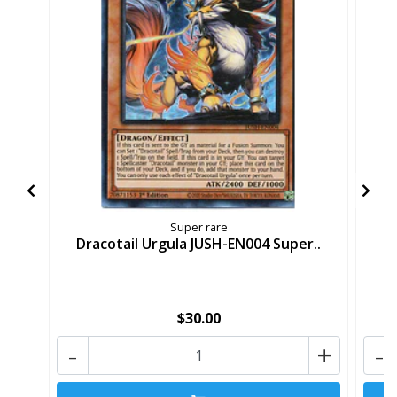
Super rare
Dracotail Urgula JUSH-EN004 Super..
$30.00
-
+
-