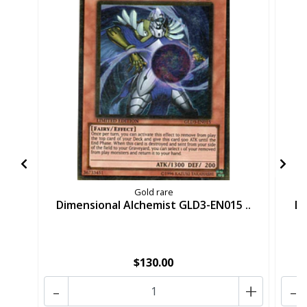
Gold rare
Dimensional Alchemist GLD3-EN015 ..
Da
$130.00
-
+
-